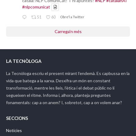
català: NLP ComuniCat! T'hi apuntes?
#NLP
#catalanAI
#nlpcomunicat
51
60
Obre'l a Twitter
Carrega'n més
LA TECNÒLOGA
La Tecnòloga
escriu el present mirant l’endemà. Es capbussa en la
vida que batega a la xarxa. Desxifra un món en constant
transformació, mentre les lleis, l’ètica i el debat públic no li
segueixen el ritme. Informa i, alhora, planteja preguntes
fonamentals: cap a on anem? I, sobretot, cap a on volem anar?
SECCIONS
Notícies