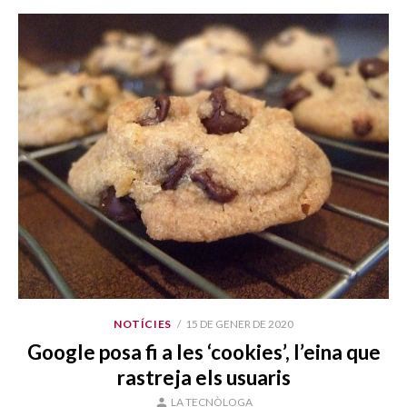
PUBLICAT
NOTÍCIES
15 DE GENER DE 2020
EL
Google posa fi a les ‘cookies’, l’eina que
rastreja els usuaris
AUTOR
LA TECNÒLOGA