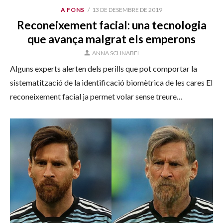
PUBLICAT
A FONS
13 DE DESEMBRE DE 2019
EL
Reconeixement facial: una tecnologia
que avança malgrat els emperons
AUTOR
ANNA SCHNABEL
Alguns experts alerten dels perills que pot comportar la
sistematització de la identificació biomètrica de les cares El
reconeixement facial ja permet volar sense treure…