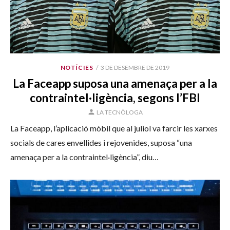
PUBLICAT
NOTÍCIES
3 DE DESEMBRE DE 2019
EL
La Faceapp suposa una amenaça per a la
contraintel·ligència, segons l’FBI
AUTOR
LA TECNÒLOGA
La Faceapp, l’aplicació mòbil que al juliol va farcir les xarxes
socials de cares envellides i rejovenides, suposa “una
amenaça per a la contraintel·ligència”, diu…