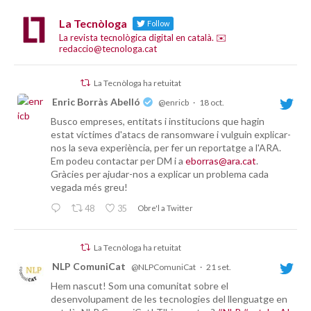
La Tecnòloga
Follow
La revista tecnològica digital en català. ✉️
redaccio@tecnologa.cat
La Tecnòloga ha retuitat
Enric Borràs Abelló
@enricb
·
18 oct.
Busco empreses, entitats i institucions que hagin
estat víctimes d'atacs de ransomware i vulguin explicar-
nos la seva experiència, per fer un reportatge a l'ARA.
Em podeu contactar per DM i a
eborras@ara.cat
.
Gràcies per ajudar-nos a explicar un problema cada
vegada més greu!
48
35
Obre'l a Twitter
La Tecnòloga ha retuitat
NLP ComuniCat
@NLPComuniCat
·
21 set.
Hem nascut! Som una comunitat sobre el
desenvolupament de les tecnologies del llenguatge en