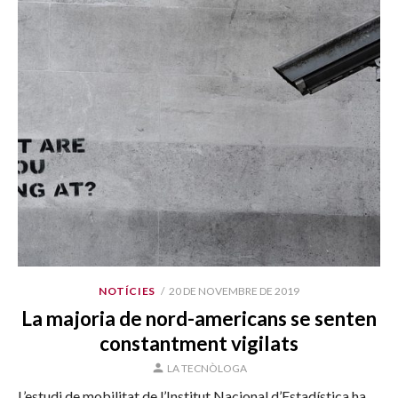
PUBLICAT
NOTÍCIES
20 DE NOVEMBRE DE 2019
EL
La majoria de nord-americans se senten
constantment vigilats
AUTOR
LA TECNÒLOGA
L’estudi de mobilitat de l’Institut Nacional d’Estadística ha