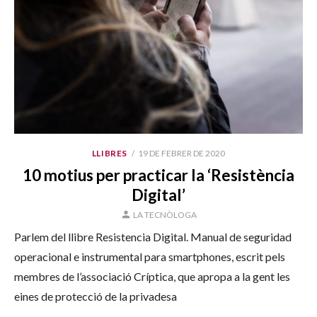
PUBLICAT
LLIBRES
19 DE FEBRER DE 2020
EL
10 motius per practicar la ‘Resistència
Digital’
AUTOR
LA TECNÒLOGA
Parlem del llibre Resistencia Digital. Manual de seguridad
operacional e instrumental para smartphones, escrit pels
membres de l’associació Críptica, que apropa a la gent les
eines de protecció de la privadesa