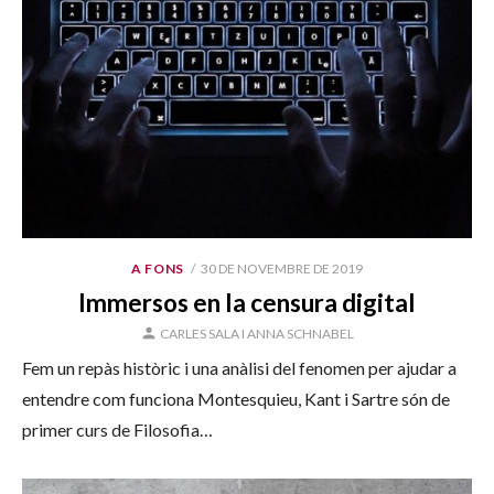
PUBLICAT
A FONS
30 DE NOVEMBRE DE 2019
EL
Immersos en la censura digital
AUTOR
CARLES SALA I ANNA SCHNABEL
Fem un repàs històric i una anàlisi del fenomen per ajudar a
entendre com funciona Montesquieu, Kant i Sartre són de
primer curs de Filosofia…