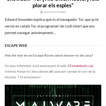
plorar els espies”
AUTOR
ANNA SCHNABEL
Edward Snowden explica què és el navegador Tor, que ja té
versió en català Tor, el programari de codi obert que ens
permet navegar anònimament…
ESCAPE WEB
Heu fet mai en un Escape Room sense moure-us de casa?
Un atac informàtic està amenaçant el web d'
Estrambotic.cat
.
Intenta frenar-lo i descobreix allò que pot canviar el curs de la
història. T'hi atreveixes?