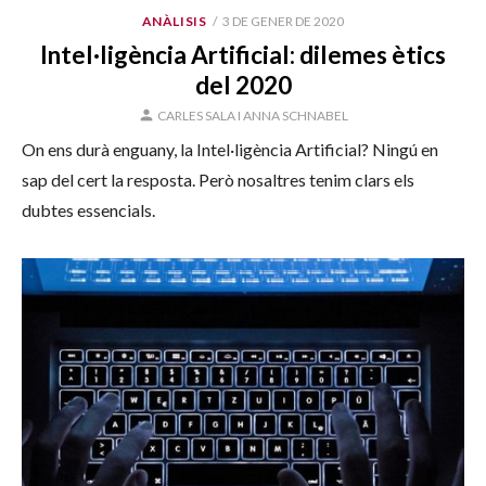
PUBLICAT
ANÀLISIS
3 DE GENER DE 2020
EL
Intel·ligència Artificial: dilemes ètics
del 2020
AUTOR
CARLES SALA I ANNA SCHNABEL
On ens durà enguany, la Intel·ligència Artificial? Ningú en
sap del cert la resposta. Però nosaltres tenim clars els
dubtes essencials.