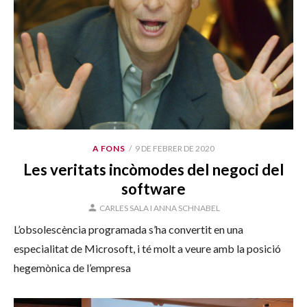
PUBLICAT
A FONS
9 DE FEBRER DE 2020
EL
Les veritats incòmodes del negoci del
software
AUTOR
CARLES SALA I ANNA SCHNABEL
L’obsolescència programada s’ha convertit en una
especialitat de Microsoft, i té molt a veure amb la posició
hegemònica de l’empresa