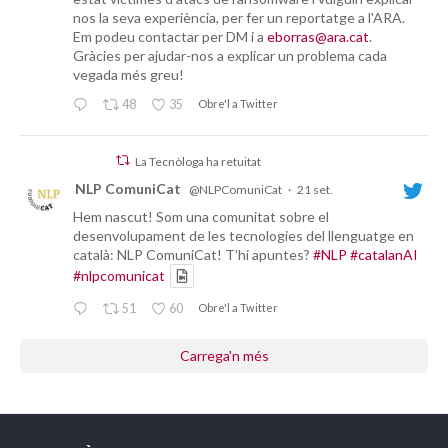
nos la seva experiència, per fer un reportatge a l'ARA.
Em podeu contactar per DM i a
eborras@ara.cat
.
Gràcies per ajudar-nos a explicar un problema cada
vegada més greu!
48
35
Obre'l a Twitter
La Tecnòloga ha retuitat
NLP ComuniCat
@NLPComuniCat
·
21 set.
Hem nascut! Som una comunitat sobre el
desenvolupament de les tecnologies del llenguatge en
català: NLP ComuniCat! T'hi apuntes?
#NLP
#catalanAI
#nlpcomunicat
51
60
Obre'l a Twitter
Carrega'n més