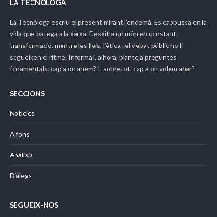
LA TECNÒLOGA
La Tecnòloga
escriu el present mirant l’endemà. Es capbussa en la
vida que batega a la xarxa. Desxifra un món en constant
transformació, mentre les lleis, l’ètica i el debat públic no li
segueixen el ritme. Informa i, alhora, planteja preguntes
fonamentals: cap a on anem? I, sobretot, cap a on volem anar?
SECCIONS
Notícies
A fons
Anàlisis
Diàlegs
SEGUEIX-NOS