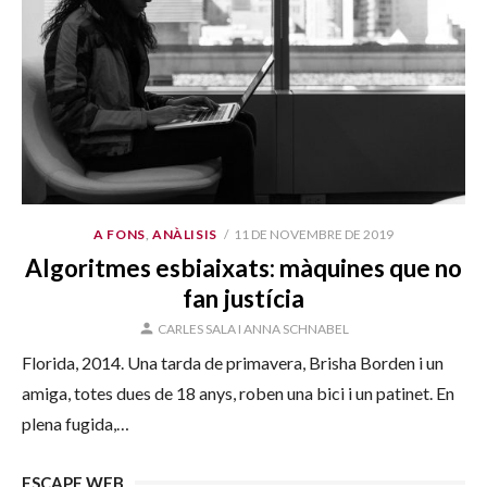
PUBLICAT
A FONS
,
ANÀLISIS
11 DE NOVEMBRE DE 2019
EL
Algoritmes esbiaixats: màquines que no
fan justícia
AUTOR
CARLES SALA I ANNA SCHNABEL
Florida, 2014. Una tarda de primavera, Brisha Borden i un
amiga, totes dues de 18 anys, roben una bici i un patinet. En
plena fugida,…
ESCAPE WEB