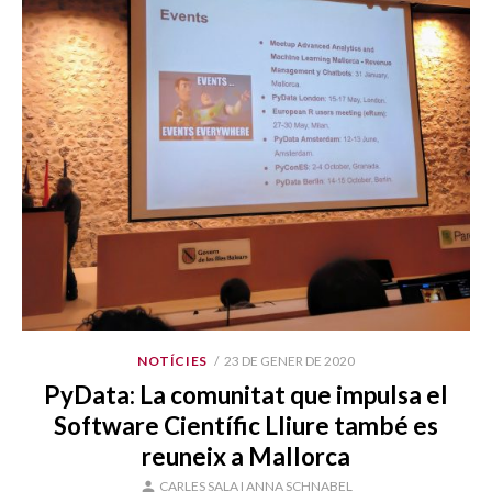
PUBLICAT
NOTÍCIES
23 DE GENER DE 2020
EL
PyData: La comunitat que impulsa el
Software Científic Lliure també es
reuneix a Mallorca
AUTOR
CARLES SALA I ANNA SCHNABEL