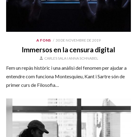
PUBLICAT
A FONS
30 DE NOVEMBRE DE 2019
EL
Immersos en la censura digital
AUTOR
CARLES SALA I ANNA SCHNABEL
Fem un repàs històric i una anàlisi del fenomen per ajudar a
entendre com funciona Montesquieu, Kant i Sartre són de
primer curs de Filosofia…