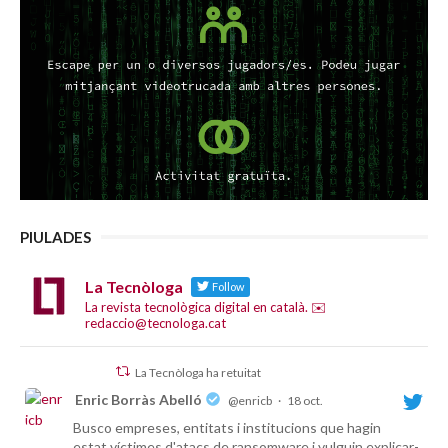
PIULADES
La Tecnòloga
Follow
La revista tecnològica digital en català. ✉️
redaccio@tecnologa.cat
La Tecnòloga ha retuitat
Enric Borràs Abelló
@enricb
·
18 oct.
Busco empreses, entitats i institucions que hagin
estat víctimes d'atacs de ransomware i vulguin explicar-