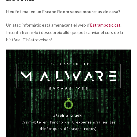
Heu fet mai en un Escape Room sense moure-us de casa?
Un atac informàtic està amenaçant el web d'
Estrambotic.cat
.
Intenta frenar-lo i descobreix allò que pot canviar el curs de la
història. T'hi atreveixes?