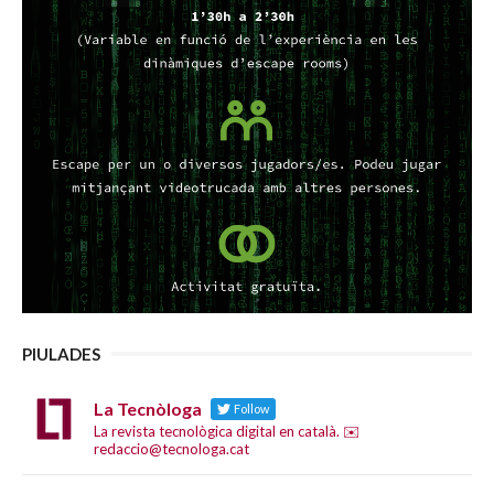
PIULADES
La Tecnòloga
Follow
La revista tecnològica digital en català. ✉️
redaccio@tecnologa.cat