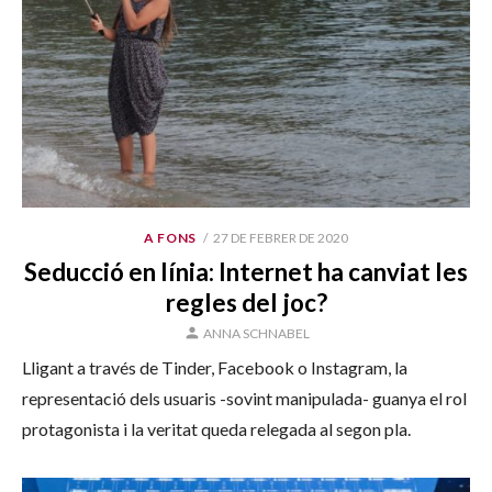
PUBLICAT
A FONS
27 DE FEBRER DE 2020
EL
Seducció en línia: Internet ha canviat les
regles del joc?
AUTOR
ANNA SCHNABEL
Lligant a través de Tinder, Facebook o Instagram, la
representació dels usuaris -sovint manipulada- guanya el rol
protagonista i la veritat queda relegada al segon pla.