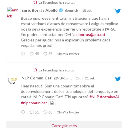
La Tecnòloga ha retuitat
Enric Borràs Abelló
@enricb
·
18 oct.
Busco empreses, entitats i institucions que hagin
estat víctimes d'atacs de ransomware i vulguin explicar-
nos la seva experiència, per fer un reportatge a l'ARA.
Em podeu contactar per DM i a
eborras@ara.cat
.
Gràcies per ajudar-nos a explicar un problema cada
vegada més greu!
48
35
Obre'l a Twitter
La Tecnòloga ha retuitat
NLP ComuniCat
@NLPComuniCat
·
21 set.
Hem nascut! Som una comunitat sobre el
desenvolupament de les tecnologies del llenguatge en
català: NLP ComuniCat! T'hi apuntes?
#NLP
#catalanAI
#nlpcomunicat
51
60
Obre'l a Twitter
Carrega'n més