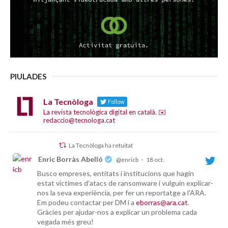
PIULADES
La Tecnòloga
Follow
La revista tecnològica digital en català. ✉️
redaccio@tecnologa.cat
La Tecnòloga ha retuitat
Enric Borràs Abelló
@enricb
·
18 oct.
Busco empreses, entitats i institucions que hagin
estat víctimes d'atacs de ransomware i vulguin explicar-
nos la seva experiència, per fer un reportatge a l'ARA.
Em podeu contactar per DM i a
eborras@ara.cat
.
Gràcies per ajudar-nos a explicar un problema cada
vegada més greu!