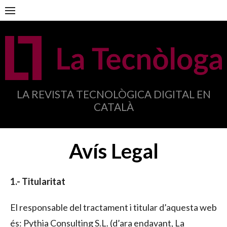
Anar
al
contingut
LA REVISTA TECNOLÒGICA DIGITAL EN
CATALÀ
Avís Legal
1.- Titularitat
El responsable del tractament i titular d’aquesta web
és: Pythia Consulting S.L. (d’ara endavant, La