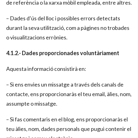
de referència o la xarxa mòbil empleada, entre altres.
– Dades d’ús del lloc i possibles errors detectats
durant la seva utilització, com a pàgines no trobades
o visualitzacions errònies.
4.1.2.- Dades proporcionades voluntàriament
Aquesta informació consistirà en:
– Si ens envies un missatge a través dels canals de
contacte, ens proporcionaràs el teu email, àlies, nom,
assumpte o missatge.
– Si fas comentaris en el blog, ens proporcionaràs el
teu àlies, nom, dades personals que pugui contenir el