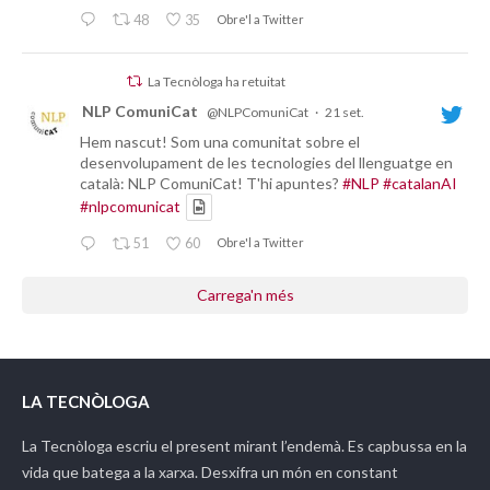
48
35
Obre'l a Twitter
La Tecnòloga ha retuitat
NLP ComuniCat
@NLPComuniCat
·
21 set.
Hem nascut! Som una comunitat sobre el
desenvolupament de les tecnologies del llenguatge en
català: NLP ComuniCat! T'hi apuntes?
#NLP
#catalanAI
#nlpcomunicat
51
60
Obre'l a Twitter
Carrega'n més
LA TECNÒLOGA
La Tecnòloga
escriu el present mirant l’endemà. Es capbussa en la
vida que batega a la xarxa. Desxifra un món en constant