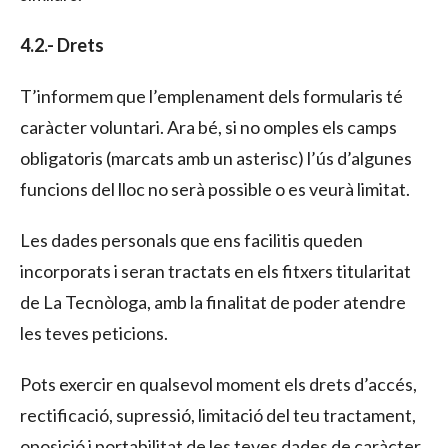
4.2.- Drets
T’informem que l’emplenament dels formularis té
caràcter voluntari. Ara bé, si no omples els camps
obligatoris (marcats amb un asterisc) l’ús d’algunes
funcions del lloc no serà possible o es veurà limitat.
Les dades personals que ens facilitis queden
incorporats i seran tractats en els fitxers titularitat
de La Tecnòloga, amb la finalitat de poder atendre
les teves peticions.
Pots exercir en qualsevol moment els drets d’accés,
rectificació, supressió, limitació del teu tractament,
oposició i portabilitat de les teves dades de caràcter