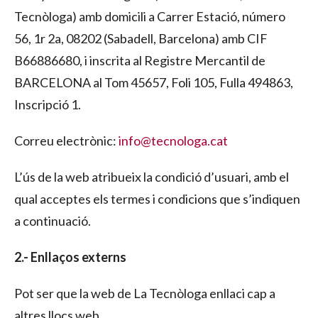
Tecnòloga) amb domicili a Carrer Estació, número
56, 1r 2a, 08202 (Sabadell, Barcelona) amb CIF
B66886680, i inscrita al Registre Mercantil de
BARCELONA al Tom 45657, Foli 105, Fulla 494863,
Inscripció 1.
Correu electrònic:
info@tecnologa.cat
L’ús de la web atribueix la condició d’usuari, amb el
qual acceptes els termes i condicions que s’indiquen
a continuació.
2.- Enllaços externs
Pot ser que la web de La Tecnòloga enllaci cap a
altres llocs web.