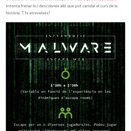
Intenta frenar-lo i descobreix allò que pot canviar el curs de la
història. T'hi atreveixes?