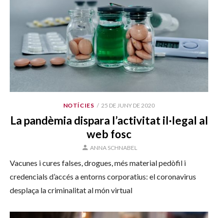
PUBLICAT
NOTÍCIES
25 DE JUNY DE 2020
EL
La pandèmia dispara l’activitat il·legal al
web fosc
AUTOR
ANNA SCHNABEL
Vacunes i cures falses, drogues, més material pedòfil i
credencials d’accés a entorns corporatius: el coronavirus
desplaça la criminalitat al món virtual