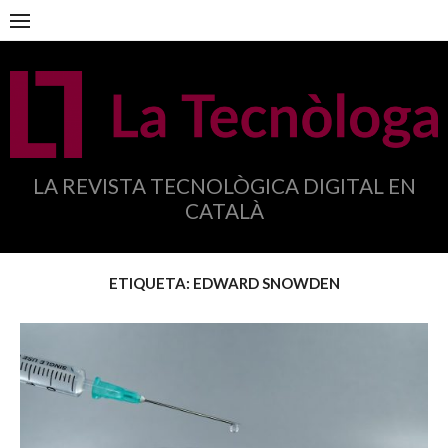
Anar
al
contingut
LA REVISTA TECNOLÒGICA DIGITAL EN
CATALÀ
ETIQUETA:
EDWARD SNOWDEN