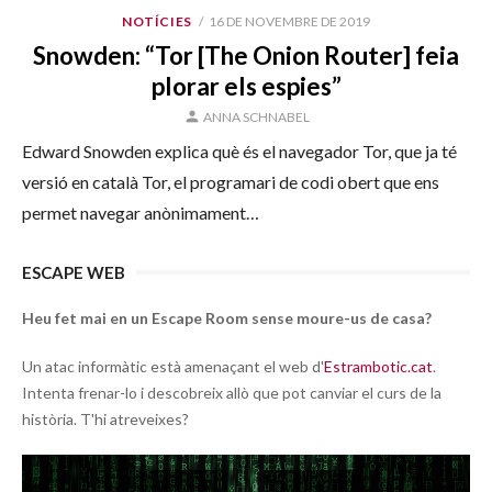
PUBLICAT
NOTÍCIES
16 DE NOVEMBRE DE 2019
EL
Snowden: “Tor [The Onion Router] feia
plorar els espies”
AUTOR
ANNA SCHNABEL
Edward Snowden explica què és el navegador Tor, que ja té
versió en català Tor, el programari de codi obert que ens
permet navegar anònimament…
ESCAPE WEB
Heu fet mai en un Escape Room sense moure-us de casa?
Un atac informàtic està amenaçant el web d'
Estrambotic.cat
.
Intenta frenar-lo i descobreix allò que pot canviar el curs de la
història. T'hi atreveixes?