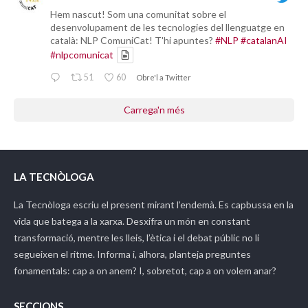
Hem nascut! Som una comunitat sobre el
desenvolupament de les tecnologies del llenguatge en
català: NLP ComuniCat! T'hi apuntes?
#NLP
#catalanAI
#nlpcomunicat
51
60
Obre'l a Twitter
Carrega'n més
LA TECNÒLOGA
La Tecnòloga
escriu el present mirant l’endemà. Es capbussa en la
vida que batega a la xarxa. Desxifra un món en constant
transformació, mentre les lleis, l’ètica i el debat públic no li
segueixen el ritme. Informa i, alhora, planteja preguntes
fonamentals: cap a on anem? I, sobretot, cap a on volem anar?
SECCIONS