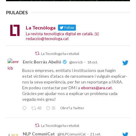
PIULADES
La Tecnòloga
Follow
La revista tecnològica digital en català. ✉️
redaccio@tecnologa.cat
La Tecnòloga ha retuitat
Enric Borràs Abelló
@enricb
·
18 oct.
Busco empreses, entitats i institucions que hagin
estat víctimes d'atacs de ransomware i vulguin explicar-
nos la seva experiència, per fer un reportatge a l'ARA.
Em podeu contactar per DM i a
eborras@ara.cat
.
Gràcies per ajudar-nos a explicar un problema cada
vegada més greu!
48
35
Obre'l a Twitter
La Tecnòloga ha retuitat
NLP ComuniCat
@NLPComuniCat
·
21 set.