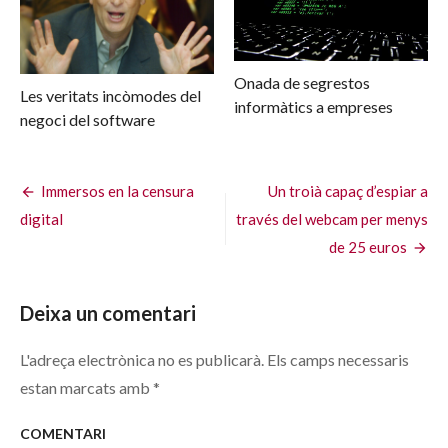
Onada de segrestos
Les veritats incòmodes del
informàtics a empreses
negoci del software
Navegació
Immersos en la censura
Un troià capaç d’espiar a
digital
través del webcam per menys
d'entrades
de 25 euros
Deixa un comentari
L'adreça electrònica no es publicarà.
Els camps necessaris
estan marcats amb
*
COMENTARI