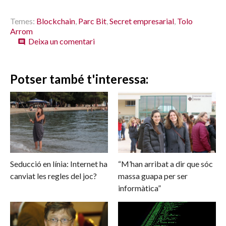
on
on
on
on
on
Twitter
Facebook
WhatsApp
Telegram
LinkedIn
(Opens
(Opens
(Opens
(Opens
(Opens
in
in
in
in
in
Temes:
Blockchain
,
Parc Bit
,
Secret empresarial
,
Tolo
new
new
new
new
new
Arrom
window)
window)
window)
window)
window)
sobre
Deixa un comentari
comment
Blockchain
per
guardar
Potser també t'interessa:
secrets
Seducció en línia: Internet ha
“M’han arribat a dir que sóc
canviat les regles del joc?
massa guapa per ser
informàtica”