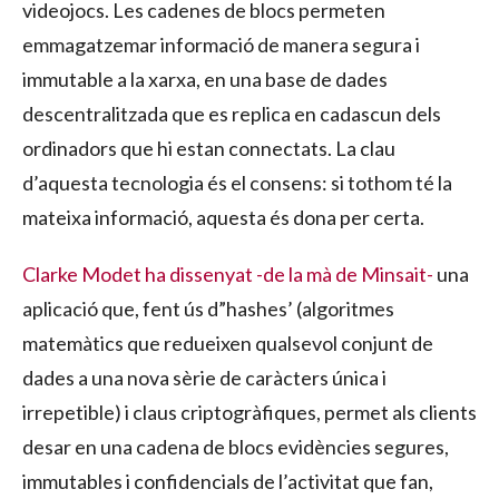
videojocs. Les cadenes de blocs permeten
emmagatzemar informació de manera segura i
immutable a la xarxa, en una base de dades
descentralitzada que es replica en cadascun dels
ordinadors que hi estan connectats. La clau
d’aquesta tecnologia és el consens: si tothom té la
mateixa informació, aquesta és dona per certa.
Clarke Modet ha dissenyat -de la mà de Minsait-
una
aplicació que, fent ús d”hashes’ (algoritmes
matemàtics que redueixen qualsevol conjunt de
dades a una nova sèrie de caràcters única i
irrepetible) i claus criptogràfiques, permet als clients
desar en una cadena de blocs evidències segures,
immutables i confidencials de l’activitat que fan,