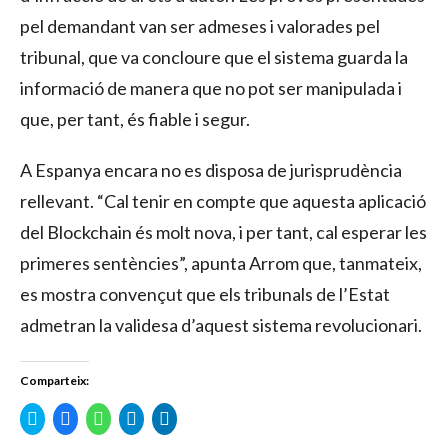
pel demandant van ser admeses i valorades pel
tribunal, que va concloure que el sistema guarda la
informació de manera que no pot ser manipulada i
que, per tant, és fiable i segur.
A Espanya encara no es disposa de jurisprudència
rellevant. “Cal tenir en compte que aquesta aplicació
del Blockchain és molt nova, i per tant, cal esperar les
primeres sentències”, apunta Arrom que, tanmateix,
es mostra convençut que els tribunals de l’Estat
admetran la validesa d’aquest sistema revolucionari.
Comparteix:
Click
Click
Click
Click
Click
to
to
to
to
to
share
share
share
share
share