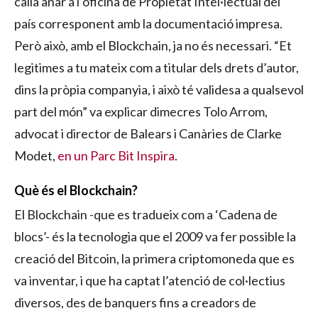
calia anar a l’oficina de Propietat Intel·lectual del
país corresponent amb la documentació impresa.
Però això, amb el Blockchain, ja no és necessari. “Et
legitimes a tu mateix com a titular dels drets d’autor,
dins la pròpia companyia, i això té validesa a qualsevol
part del món” va explicar dimecres Tolo Arrom,
advocat i director de Balears i Canàries de Clarke
Modet,
en un Parc Bit Inspira
.
Què és el Blockchain?
El Blockchain -que es tradueix com a ‘Cadena de
blocs’- és la tecnologia que el 2009 va fer possible la
creació del Bitcoin, la primera criptomoneda que es
va inventar, i que ha captat l’atenció de col·lectius
diversos, des de banquers fins a creadors de