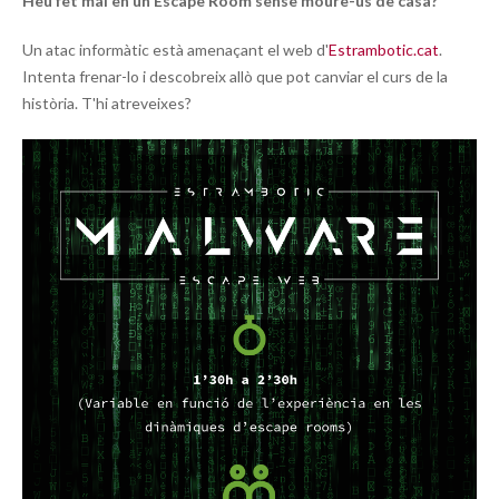
Heu fet mai en un Escape Room sense moure-us de casa?
Un atac informàtic està amenaçant el web d'
Estrambotic.cat
.
Intenta frenar-lo i descobreix allò que pot canviar el curs de la
història. T'hi atreveixes?