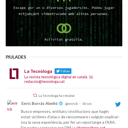
PIULADES
La Tecnòloga
Follow
La revista tecnològica digital en català. ✉️
redaccio@tecnologa.cat
La Tecnòloga ha retuitat
Enric Borràs Abelló
@enricb
·
18 oct.
Busco empreses, entitats i institucions que hagin
estat víctimes d'atacs de ransomware i vulguin explicar-
nos la seva experiència, per fer un reportatge a l'ARA.
Em podeu contactar per DM i a
eborras@ara.cat
.