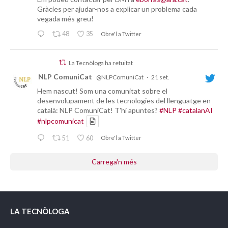
Gràcies per ajudar-nos a explicar un problema cada
vegada més greu!
48
35
Obre'l a Twitter
La Tecnòloga ha retuitat
NLP ComuniCat
@NLPComuniCat
·
21 set.
Hem nascut! Som una comunitat sobre el
desenvolupament de les tecnologies del llenguatge en
català: NLP ComuniCat! T'hi apuntes?
#NLP
#catalanAI
#nlpcomunicat
51
60
Obre'l a Twitter
Carrega'n més
LA TECNÒLOGA