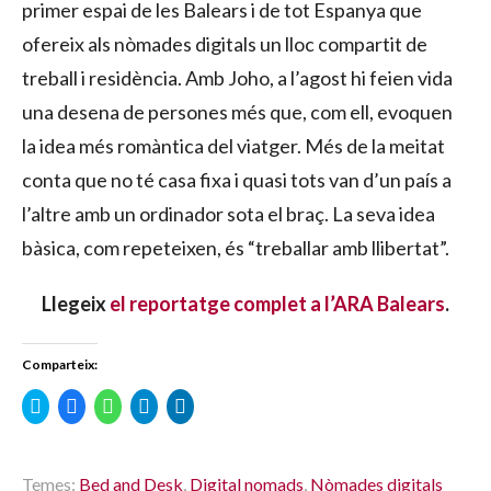
primer espai de les Balears i de tot Espanya que
ofereix als nòmades digitals un lloc compartit de
treball i residència. Amb Joho, a l’agost hi feien vida
una desena de persones més que, com ell, evoquen
la idea més romàntica del viatger. Més de la meitat
conta que no té casa fixa i quasi tots van d’un país a
l’altre amb un ordinador sota el braç. La seva idea
bàsica, com repeteixen, és “treballar amb llibertat”.
Llegeix
el reportatge complet a l’ARA Balears
.
Comparteix:
Click
Click
Click
Click
Click
to
to
to
to
to
share
share
share
share
share
on
on
on
on
on
Twitter
Facebook
WhatsApp
Telegram
LinkedIn
(Opens
(Opens
(Opens
(Opens
(Opens
in
in
in
in
in
Temes:
Bed and Desk
,
Digital nomads
,
Nòmades digitals