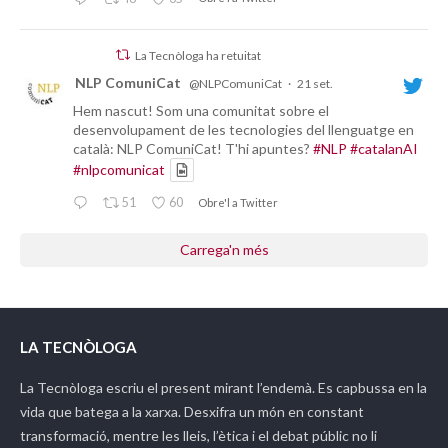
La Tecnòloga ha retuitat
NLP ComuniCat
@NLPComuniCat
·
21 set.
Hem nascut! Som una comunitat sobre el
desenvolupament de les tecnologies del llenguatge en
català: NLP ComuniCat! T'hi apuntes?
#NLP
#catalanAI
#nlpcomunicat
51
60
Obre'l a Twitter
Carrega'n més
LA TECNÒLOGA
La Tecnòloga
escriu el present mirant l’endemà. Es capbussa en la
vida que batega a la xarxa. Desxifra un món en constant
transformació, mentre les lleis, l’ètica i el debat públic no li