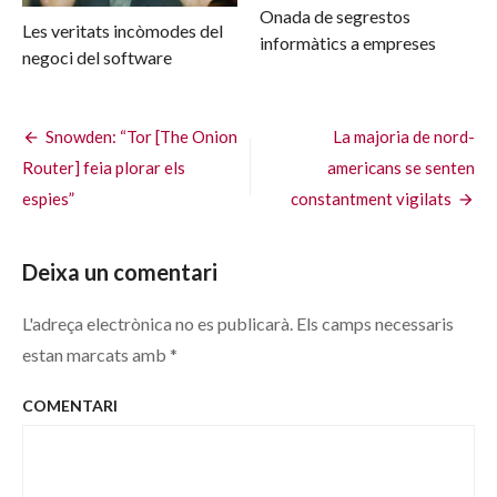
Onada de segrestos
Les veritats incòmodes del
informàtics a empreses
negoci del software
Navegació
Snowden: “Tor [The Onion
La majoria de nord-
Router] feia plorar els
americans se senten
d'entrades
espies”
constantment vigilats
Deixa un comentari
L'adreça electrònica no es publicarà.
Els camps necessaris
estan marcats amb
*
COMENTARI