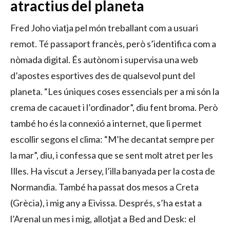
atractius del planeta
Fred Joho viatja pel món treballant com a usuari
remot. Té passaport francès, però s’identifica com a
nòmada digital. És autònom i supervisa una web
d’apostes esportives des de qualsevol punt del
planeta. “Les úniques coses essencials per a mi són la
crema de cacauet i l’ordinador”, diu fent broma. Però
també ho és la connexió a internet, que li permet
escollir segons el clima: “M’he decantat sempre per
la mar”, diu, i confessa que se sent molt atret per les
Illes. Ha viscut a Jersey, l’illa banyada per la costa de
Normandia. També ha passat dos mesos a Creta
(Grècia), i mig any a Eivissa. Després, s’ha estat a
l’Arenal un mes i mig, allotjat a Bed and Desk: el