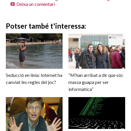
new
new
new
new
new
sobre
Deixa un comentari
window)
window)
window)
window)
window)
comment
Mallorca,
oficina
d’estrangers
Potser també t'interessa:
que
no
fan
turisme
Seducció en línia: Internet ha
“M’han arribat a dir que sóc
canviat les regles del joc?
massa guapa per ser
informàtica”