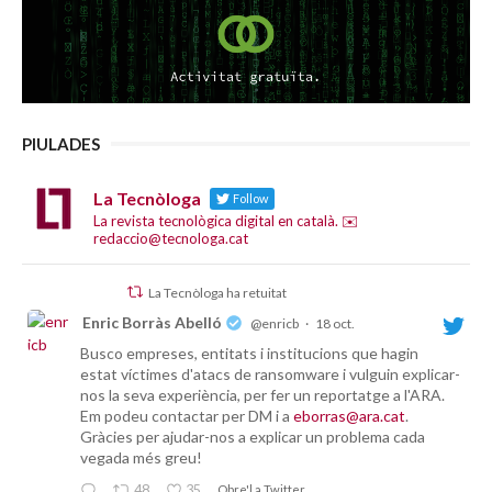
PIULADES
La Tecnòloga
Follow
La revista tecnològica digital en català. ✉️
redaccio@tecnologa.cat
La Tecnòloga ha retuitat
Enric Borràs Abelló
@enricb
·
18 oct.
Busco empreses, entitats i institucions que hagin
estat víctimes d'atacs de ransomware i vulguin explicar-
nos la seva experiència, per fer un reportatge a l'ARA.
Em podeu contactar per DM i a
eborras@ara.cat
.
Gràcies per ajudar-nos a explicar un problema cada
vegada més greu!
48
35
Obre'l a Twitter