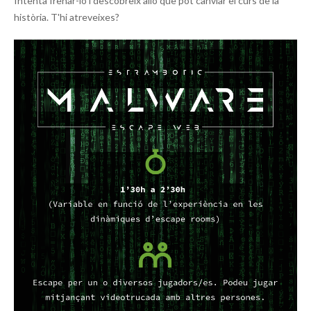
Intenta frenar-lo i descobreix allò que pot canviar el curs de la
història. T'hi atreveixes?