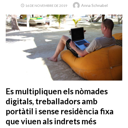
Autor
Anna Schnabel
PUBLICAT
16 DE NOVEMBRE DE 2019
EL
Es multipliquen els nòmades
digitals, treballadors amb
portàtil i sense residència fixa
que viuen als indrets més