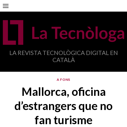
Anar
al
contingut
LA REVISTA TECNOLÒGICA DIGITAL EN
CATALÀ
A FONS
Mallorca, oficina
d’estrangers que no
fan turisme