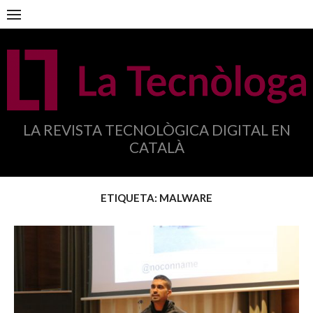
Anar
al
contingut
LA REVISTA TECNOLÒGICA DIGITAL EN
CATALÀ
ETIQUETA:
MALWARE