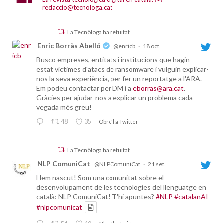
redaccio@tecnologa.cat
La Tecnòloga ha retuitat
Enric Borràs Abelló
@enricb
·
18 oct.
Busco empreses, entitats i institucions que hagin
estat víctimes d'atacs de ransomware i vulguin explicar-
nos la seva experiència, per fer un reportatge a l'ARA.
Em podeu contactar per DM i a
eborras@ara.cat
.
Gràcies per ajudar-nos a explicar un problema cada
vegada més greu!
48
35
Obre'l a Twitter
La Tecnòloga ha retuitat
NLP ComuniCat
@NLPComuniCat
·
21 set.
Hem nascut! Som una comunitat sobre el
desenvolupament de les tecnologies del llenguatge en
català: NLP ComuniCat! T'hi apuntes?
#NLP
#catalanAI
#nlpcomunicat