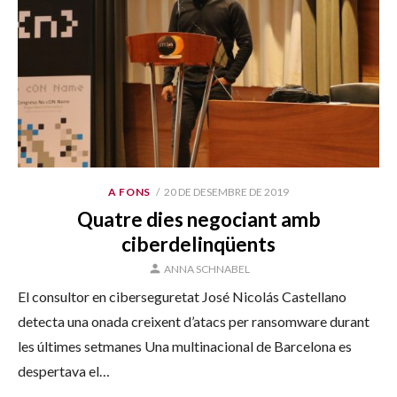
PUBLICAT
A FONS
20 DE DESEMBRE DE 2019
EL
Quatre dies negociant amb
ciberdelinqüents
AUTOR
ANNA SCHNABEL
El consultor en ciberseguretat José Nicolás Castellano
detecta una onada creixent d’atacs per ransomware durant
les últimes setmanes Una multinacional de Barcelona es
despertava el…