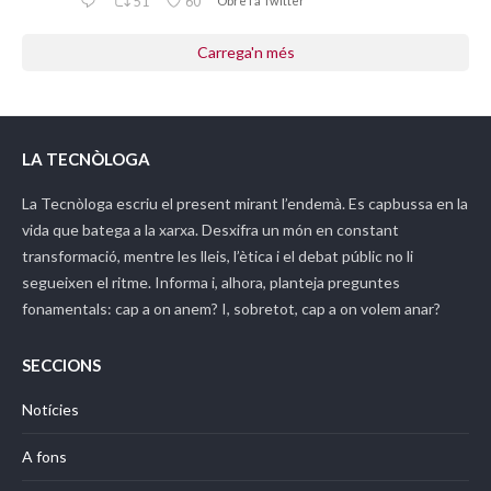
51
60
Obre'l a Twitter
Carrega'n més
LA TECNÒLOGA
La Tecnòloga
escriu el present mirant l’endemà. Es capbussa en la
vida que batega a la xarxa. Desxifra un món en constant
transformació, mentre les lleis, l’ètica i el debat públic no li
segueixen el ritme. Informa i, alhora, planteja preguntes
fonamentals: cap a on anem? I, sobretot, cap a on volem anar?
SECCIONS
Notícies
A fons