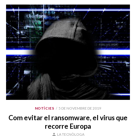
PUBLICAT
NOTÍCIES
5 DE NOVEMBRE DE 2019
EL
Com evitar el ransomware, el virus que
recorre Europa
AUTOR
LA TECNÒLOGA