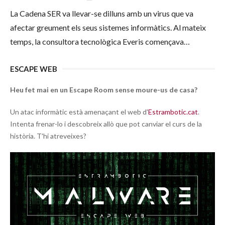
La Cadena SER va llevar-se dilluns amb un virus que va
afectar greument els seus sistemes informàtics. Al mateix
temps, la consultora tecnològica Everis començava…
ESCAPE WEB
Heu fet mai en un Escape Room sense moure-us de casa?
Un atac informàtic està amenaçant el web d'
Estrambotic.cat
.
Intenta frenar-lo i descobreix allò que pot canviar el curs de la
història. T'hi atreveixes?