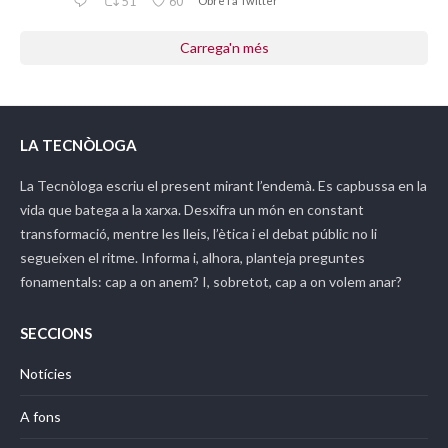
51
60
Obre'l a Twitter
Carrega'n més
LA TECNÒLOGA
La Tecnòloga
escriu el present mirant l’endemà. Es capbussa en la
vida que batega a la xarxa. Desxifra un món en constant
transformació, mentre les lleis, l’ètica i el debat públic no li
segueixen el ritme. Informa i, alhora, planteja preguntes
fonamentals: cap a on anem? I, sobretot, cap a on volem anar?
SECCIONS
Notícies
A fons