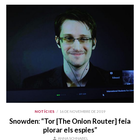
PUBLICAT
NOTÍCIES
16 DE NOVEMBRE DE 2019
EL
Snowden: “Tor [The Onion Router] feia
plorar els espies”
AUTOR
ANNA SCHNABEL