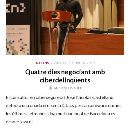
PUBLICAT
A FONS
20 DE DESEMBRE DE 2019
EL
Quatre dies negociant amb
ciberdelinqüents
AUTOR
ANNA SCHNABEL
El consultor en ciberseguretat José Nicolás Castellano
detecta una onada creixent d’atacs per ransomware durant
les últimes setmanes Una multinacional de Barcelona es
despertava el…