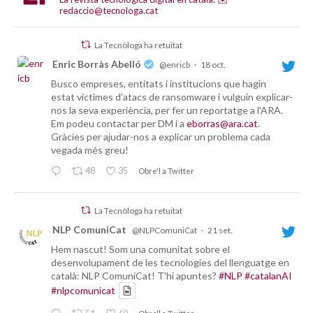
redaccio@tecnologa.cat
La Tecnòloga ha retuitat
Enric Borràs Abelló
@enricb
·
18 oct.
Busco empreses, entitats i institucions que hagin
estat víctimes d'atacs de ransomware i vulguin explicar-
nos la seva experiència, per fer un reportatge a l'ARA.
Em podeu contactar per DM i a
eborras@ara.cat
.
Gràcies per ajudar-nos a explicar un problema cada
vegada més greu!
48
35
Obre'l a Twitter
La Tecnòloga ha retuitat
NLP ComuniCat
@NLPComuniCat
·
21 set.
Hem nascut! Som una comunitat sobre el
desenvolupament de les tecnologies del llenguatge en
català: NLP ComuniCat! T'hi apuntes?
#NLP
#catalanAI
#nlpcomunicat