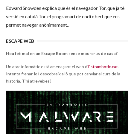
Edward Snowden explica què és el navegador Tor, que ja té
versió en català Tor, el programari de codi obert que ens
permet navegar anònimament…
ESCAPE WEB
Heu fet mai en un Escape Room sense moure-us de casa?
Un atac informàtic està amenaçant el web d'
Estrambotic.cat
.
Intenta frenar-lo i descobreix allò que pot canviar el curs de la
història. T'hi atreveixes?