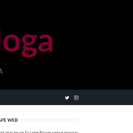
À
APE WEB
fet mai en un Escape Room sense moure-