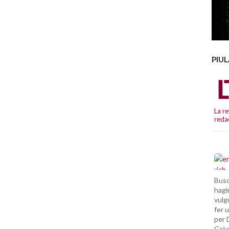
PIU
La re
reda
Busc
hagi
vulg
fer 
per 
Gràc