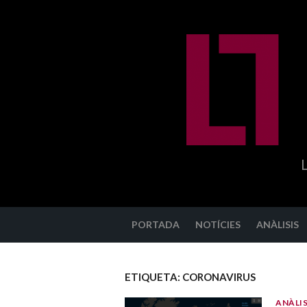
Anar
al
contingut
PORTADA
NOTÍCIES
ANÀLISIS
ETIQUETA:
CORONAVIRUS
ANÀLIS