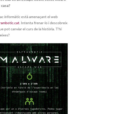
 casa?
ac informàtic està amenaçant el web
rambotic.cat
. Intenta frenar-lo i descobreix
ue pot canviar el curs de la història. T'hi
eixes?