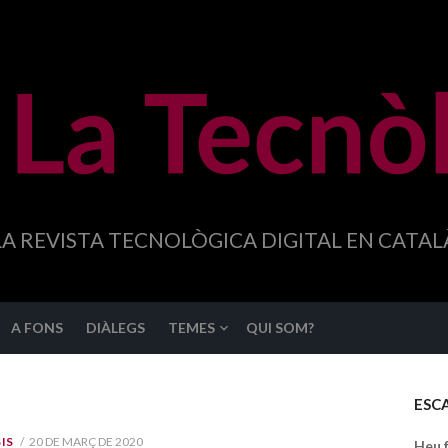
LA REVISTA TECNOLÒGICA DIGITAL EN CATAL
A FONS
DIÀLEGS
TEMES
QUI SOM?
ESC
PUBLICAT
IS
20 DE MARÇ DE 2020
Heu 