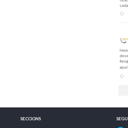
cada
Hem 
dese
llen
apu
SECCIONS
SEGU