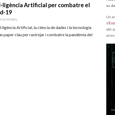
EL
l·ligència Artificial per combatre el
us de
id-19
Un at
OR
A SCHNABEL
d'
Est
l·ligència Artificial, la ciència de dades i la tecnologia
allò q
un paper clau per rastrejar i combatre la pandèmia del
atrev