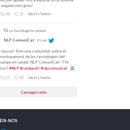
 vegada més greu!
48
35
Obre'l a Twitter
La Tecnòloga ha retuitat
NLP ComuniCat
21 set.
nascut! Som una comunitat sobre el
nvolupament de les tecnologies del
guatge en català: NLP ComuniCat! T'hi
ntes?
#NLP
#catalanAI
#nlpcomunicat
51
60
Obre'l a Twitter
Carrega'n més
EIX-NOS