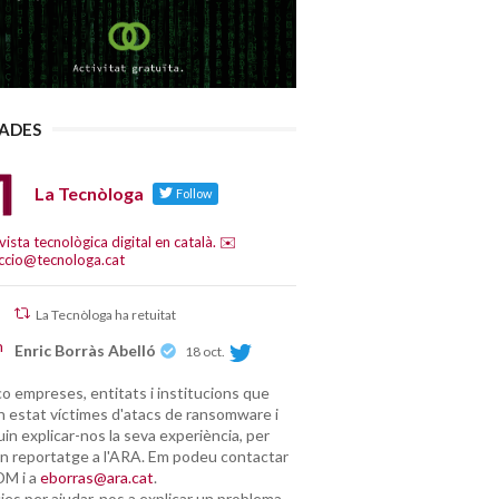
LADES
La Tecnòloga
Follow
vista tecnològica digital en català. ✉️
ccio@tecnologa.cat
La Tecnòloga ha retuitat
Enric Borràs Abelló
18 oct.
o empreses, entitats i institucions que
n estat víctimes d'atacs de ransomware i
uin explicar-nos la seva experiència, per
un reportatge a l'ARA. Em podeu contactar
DM i a
eborras@ara.cat
.
ies per ajudar-nos a explicar un problema