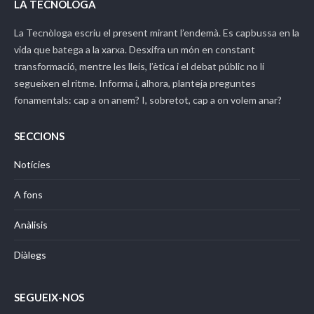
LA TECNÒLOGA
La Tecnòloga
escriu el present mirant l’endemà. Es capbussa en la
vida que batega a la xarxa. Desxifra un món en constant
transformació, mentre les lleis, l’ètica i el debat públic no li
segueixen el ritme. Informa i, alhora, planteja preguntes
fonamentals: cap a on anem? I, sobretot, cap a on volem anar?
SECCIONS
Notícies
A fons
Anàlisis
Diàlegs
SEGUEIX-NOS