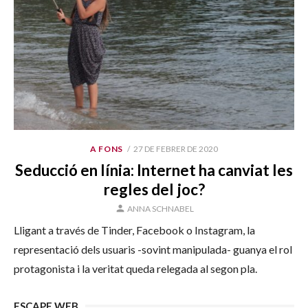
PUBLICAT
A FONS
27 DE FEBRER DE 2020
EL
Seducció en línia: Internet ha canviat les
regles del joc?
AUTOR
ANNA SCHNABEL
Lligant a través de Tinder, Facebook o Instagram, la
representació dels usuaris -sovint manipulada- guanya el rol
protagonista i la veritat queda relegada al segon pla.
ESCAPE WEB