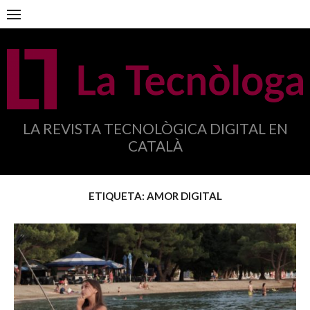
Anar
al
contingut
LA REVISTA TECNOLÒGICA DIGITAL EN
CATALÀ
ETIQUETA:
AMOR DIGITAL