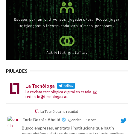
PIULADES
La Tecnòloga
Follow
La revista tecnològica digital en català. ✉️
redaccio@tecnologa.cat
La Tecnòloga ha retuitat
Enric Borràs Abelló
@enricb
·
18 oct.
Busco empreses, entitats i institucions que hagin
estat víctimes d'atacs de ransomware i vulguin explicar-