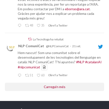
nos la seva experiència, per fer un reportatge a l'ARA.
Em podeu contactar per DM i a
eborras@ara.cat
.
Gràcies per ajudar-nos a explicar un problema cada
vegada més greu!
48
35
Obre'l a Twitter
La Tecnòloga ha retuitat
NLP ComuniCat
@NLPComuniCat
·
21 set.
Hem nascut! Som una comunitat sobre el
desenvolupament de les tecnologies del llenguatge en
català: NLP ComuniCat! T'hi apuntes?
#NLP
#catalanAI
#nlpcomunicat
51
60
Obre'l a Twitter
Carrega'n més