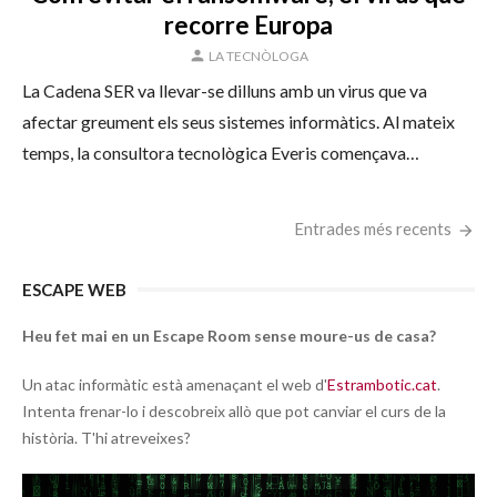
recorre Europa
AUTOR
LA TECNÒLOGA
La Cadena SER va llevar-se dilluns amb un virus que va
afectar greument els seus sistemes informàtics. Al mateix
temps, la consultora tecnològica Everis començava…
Navegació
Entrades més recents
d'entrades
ESCAPE WEB
Heu fet mai en un Escape Room sense moure-us de casa?
Un atac informàtic està amenaçant el web d'
Estrambotic.cat
.
Intenta frenar-lo i descobreix allò que pot canviar el curs de la
història. T'hi atreveixes?