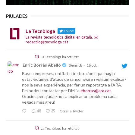
PIULADES
La Tecnòloga
Follow
La revista tecnològica digital en català. ✉️
redaccio@tecnologa.cat
La Tecnòloga ha retuitat
Enric Borràs Abelló
@enricb
·
18 oct.
Busco empreses, entitats i institucions que hagin
estat víctimes d'atacs de ransomware i vulguin explicar-
nos la seva experiència, per fer un reportatge a l'ARA.
Em podeu contactar per DM i a
eborras@ara.cat
.
Gràcies per ajudar-nos a explicar un problema cada
vegada més greu!
48
35
Obre'l a Twitter
La Tecnòloga ha retuitat