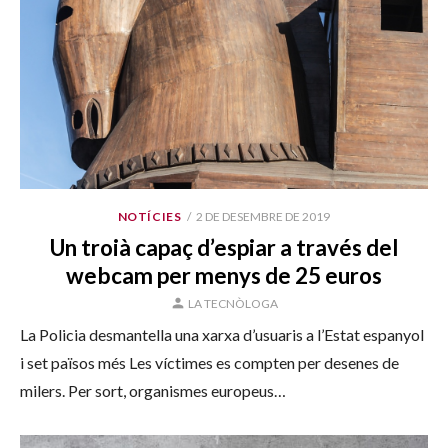
PUBLICAT
NOTÍCIES
2 DE DESEMBRE DE 2019
EL
Un troià capaç d’espiar a través del
webcam per menys de 25 euros
AUTOR
LA TECNÒLOGA
La Policia desmantella una xarxa d’usuaris a l’Estat espanyol
i set països més Les víctimes es compten per desenes de
milers. Per sort, organismes europeus…