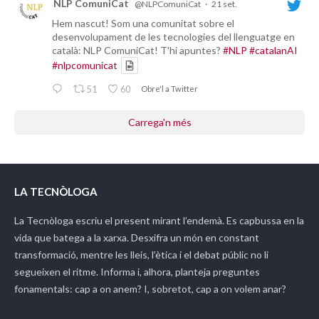
NLP ComuniCat
@NLPComuniCat
·
21 set.
Hem nascut! Som una comunitat sobre el
desenvolupament de les tecnologies del llenguatge en
català: NLP ComuniCat! T'hi apuntes?
#NLP
#catalanAI
#nlpcomunicat
51
60
Obre'l a Twitter
Carrega'n més
LA TECNÒLOGA
La Tecnòloga
escriu el present mirant l’endemà. Es capbussa en la
vida que batega a la xarxa. Desxifra un món en constant
transformació, mentre les lleis, l’ètica i el debat públic no li
segueixen el ritme. Informa i, alhora, planteja preguntes
fonamentals: cap a on anem? I, sobretot, cap a on volem anar?