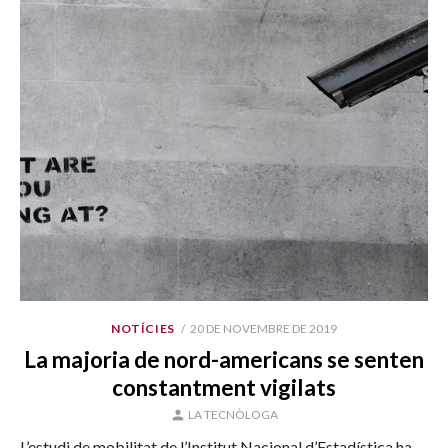
PUBLICAT
NOTÍCIES
20 DE NOVEMBRE DE 2019
EL
La majoria de nord-americans se senten
constantment vigilats
AUTOR
LA TECNÒLOGA
L’estudi de mobilitat de l’Institut Nacional d’Estadística ha