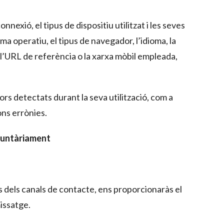
connexió, el tipus de dispositiu utilitzat i les seves
ema operatiu, el tipus de navegador, l’idioma, la
ud, l’URL de referència o la xarxa mòbil empleada,
rors detectats durant la seva utilització, com a
ons errònies.
luntàriament
s dels canals de contacte, ens proporcionaràs el
missatge.