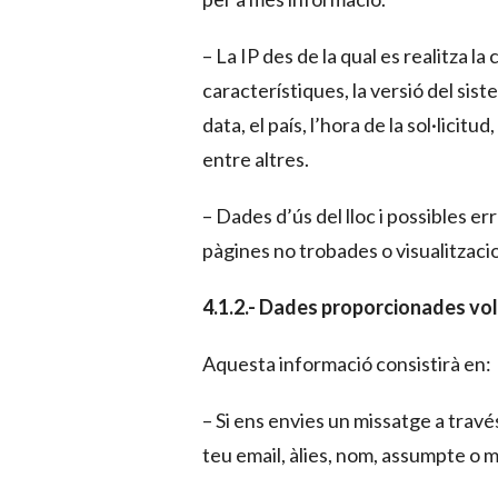
– La IP des de la qual es realitza la 
característiques, la versió del sist
data, el país, l’hora de la sol·licit
entre altres.
– Dades d’ús del lloc i possibles er
pàgines no trobades o visualitzaci
4.1.2.- Dades proporcionades vo
Aquesta informació consistirà en:
– Si ens envies un missatge a travé
teu email, àlies, nom, assumpte o 