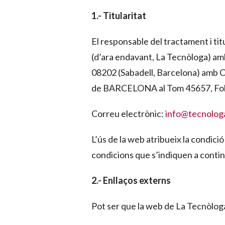
1.- Titularitat
El responsable del tractament i tit
(d’ara endavant, La Tecnòloga) amb
08202 (Sabadell, Barcelona) amb CI
de BARCELONA al Tom 45657, Foli 1
Correu electrònic:
info@tecnolog
L’ús de la web atribueix la condició
condicions que s’indiquen a contin
2.- Enllaços externs
Pot ser que la web de La Tecnòloga 