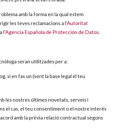
problema amb la forma en la qual estem
igir les teves reclamacions a l’
Autoritat
a l’
Agencia Española de Protección de Datos
.
nòloga seran utilitzades per a:
g, si en fas un (sent la base legal el teu
mb les nostres últimes novetats, serveis i
ns el cas, el teu consentiment o el nostre interès
’acord amb la prèvia relació contractual segons