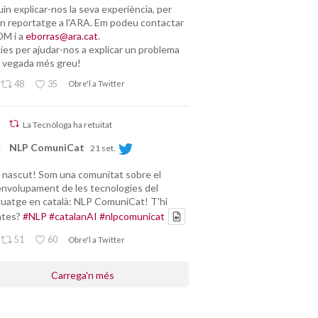
uin explicar-nos la seva experiència, per
un reportatge a l'ARA. Em podeu contactar
DM i a
eborras@ara.cat
.
ies per ajudar-nos a explicar un problema
 vegada més greu!
48
35
Obre'l a Twitter
La Tecnòloga ha retuitat
NLP ComuniCat
21 set.
nascut! Som una comunitat sobre el
nvolupament de les tecnologies del
guatge en català: NLP ComuniCat! T'hi
ntes?
#NLP
#catalanAI
#nlpcomunicat
51
60
Obre'l a Twitter
Carrega'n més