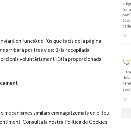
vulg
fer 
per 
Gràc
cada
nviarà en funció de l’ús que facis de la pàgina
ns arribarà per tres vies: 1) la recopilada
orcionis voluntàriament i 3) la proporcionada
Hem 
dese
ticament
llen
apu
s o mecanismes similars emmagatzemats en el teu
entiment. Consulta la nostra Política de Cookies