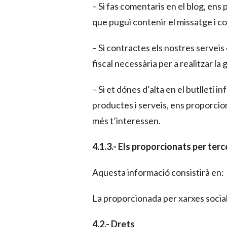
– Si fas comentaris en el blog, ens
que pugui contenir el missatge i co
– Si contractes els nostres servei
fiscal necessària per a realitzar la
– Si et dónes d’alta en el butlletí 
productes i serveis, ens proporcion
més t’interessen.
4.1.3.- Els proporcionats per terc
Aquesta informació consistirà en:
La proporcionada per xarxes socials
4.2.- Drets