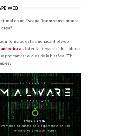
APE WEB
fet mai en un Escape Room sense moure-
 casa?
ac informàtic està amenaçant el web
rambotic.cat
. Intenta frenar-lo i descobreix
ue pot canviar el curs de la història. T'hi
eixes?