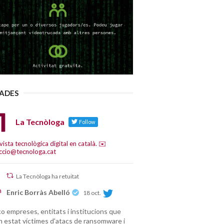
LADES
La Tecnòloga
Follow
vista tecnològica digital en català. ✉️
ccio@tecnologa.cat
La Tecnòloga ha retuitat
Enric Borràs Abelló
18 oct.
o empreses, entitats i institucions que
n estat víctimes d'atacs de ransomware i