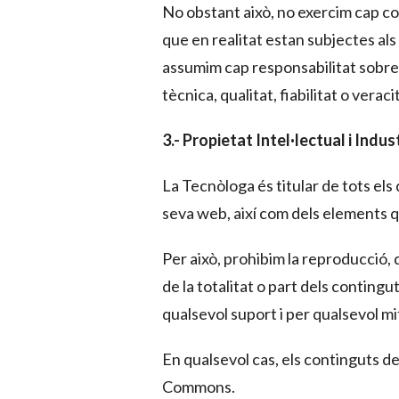
No obstant això, no exercim cap con
que en realitat estan subjectes al
assumim cap responsabilitat sobre a
tècnica, qualitat, fiabilitat o veraci
3.- Propietat Intel·lectual i Indus
La Tecnòloga és titular de tots els d
seva web, així com dels elements 
Per això, prohibim la reproducció, 
de la totalitat o part dels conting
qualsevol suport i per qualsevol mi
En qualsevol cas, els continguts de
Commons.