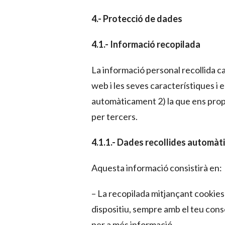
4.- Protecció de dades
4.1.- Informació recopilada
La informació personal recollida ca
web i les seves característiques i e
automàticament 2) la que ens prop
per tercers.
4.1.1.- Dades recollides automà
Aquesta informació consistirà en:
– La recopilada mitjançant cookie
dispositiu, sempre amb el teu cons
per a més informació.