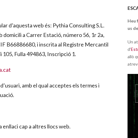
ESC
Heu 
ular d’aquesta web és: Pythia Consulting S.L.
us de
 domicili a Carrer Estació, número 56, 1r 2a,
Un at
F B66886680, i inscrita al Registre Mercantil
d'
Est
05, Fulla 494863, Inscripció 1.
allò q
atrev
a.cat
 d’usuari, amb el qual acceptes els termes i
uació.
enllaci cap a altres llocs web.