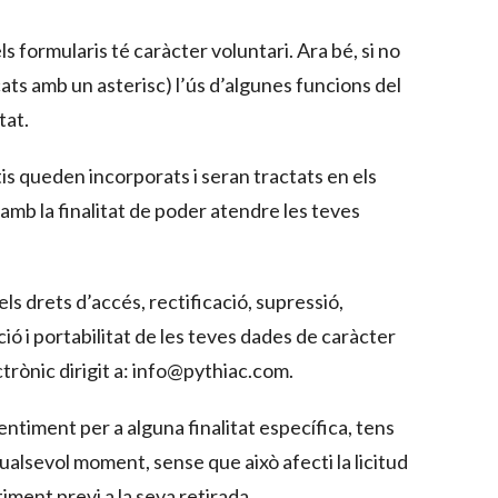
formularis té caràcter voluntari. Ara bé, si no
ats amb un asterisc) l’ús d’algunes funcions del
tat.
is queden incorporats i seran tractats en els
 amb la finalitat de poder atendre les teves
s drets d’accés, rectificació, supressió,
ció i portabilitat de les teves dades de caràcter
trònic dirigit a: info@pythiac.com.
entiment per a alguna finalitat específica, tens
ualsevol moment, sense que això afecti la licitud
ment previ a la seva retirada.