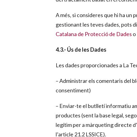
A més, si consideres que hi ha un 
gestionant les teves dades, pots dir
Catalana de Protecció de Dades
o 
4.3.- Ús de les Dades
Les dades proporcionades a La Tec
– Administrar els comentaris del blo
consentiment)
– Enviar-te el butlletí informatiu a
productes (sent la base legal, sego
legítim per a màrqueting directe d
l’article 21.2 LSSICE).