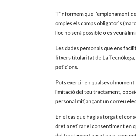
T’informem que l’emplenament dels 
omples els camps obligatoris (marc
lloc no serà possible o es veurà limi
Les dades personals que ens facilit
fitxers titularitat de La Tecnòloga,
peticions.
Pots exercir en qualsevol moment el
limitació del teu tractament, oposi
personal mitjançant un correu elec
En el cas que hagis atorgat el cons
dret a retirar el consentiment en q
del tractament basat en el consenti