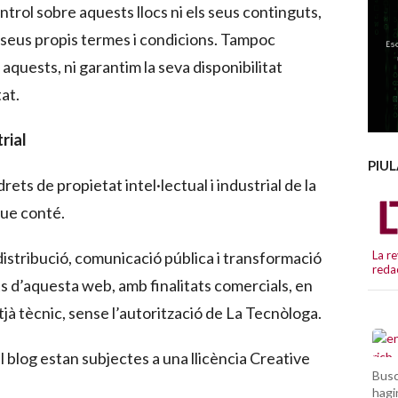
trol sobre aquests llocs ni els seus continguts,
s seus propis termes i condicions. Tampoc
quests, ni garantim la seva disponibilitat
tat.
trial
PIU
rets de propietat intel·lectual i industrial de la
que conté.
distribució, comunicació pública i transformació
La re
reda
uts d’aquesta web, amb finalitats comercials, en
tjà tècnic, sense l’autorització de La Tecnòloga.
l blog estan subjectes a una llicència Creative
Busc
hagi