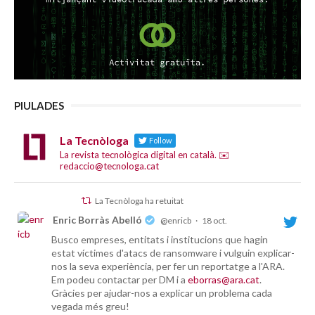
PIULADES
La Tecnòloga
Follow
La revista tecnològica digital en català. ✉️
redaccio@tecnologa.cat
La Tecnòloga ha retuitat
Enric Borràs Abelló
@enricb
·
18 oct.
Busco empreses, entitats i institucions que hagin
estat víctimes d'atacs de ransomware i vulguin explicar-
nos la seva experiència, per fer un reportatge a l'ARA.
Em podeu contactar per DM i a
eborras@ara.cat
.
Gràcies per ajudar-nos a explicar un problema cada
vegada més greu!