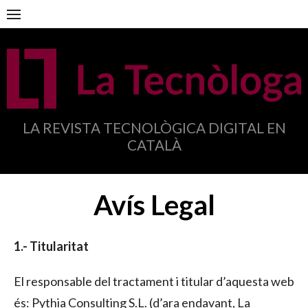
Anar
al
contingut
LA REVISTA TECNOLÒGICA DIGITAL EN
CATALÀ
Avís Legal
1.- Titularitat
El responsable del tractament i titular d’aquesta web
és: Pythia Consulting S.L. (d’ara endavant, La