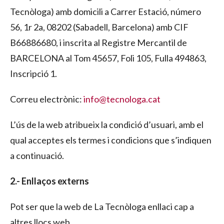
Tecnòloga) amb domicili a Carrer Estació, número
56, 1r 2a, 08202 (Sabadell, Barcelona) amb CIF
B66886680, i inscrita al Registre Mercantil de
BARCELONA al Tom 45657, Foli 105, Fulla 494863,
Inscripció 1.
Correu electrònic:
info@tecnologa.cat
L’ús de la web atribueix la condició d’usuari, amb el
qual acceptes els termes i condicions que s’indiquen
a continuació.
2.- Enllaços externs
Pot ser que la web de La Tecnòloga enllaci cap a
altres llocs web.