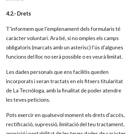
4.2.- Drets
T’informem que l’emplenament dels formularis té
caràcter voluntari. Ara bé, si no omples els camps
obligatoris (marcats amb un asterisc) l’ús d’algunes
funcions del lloc no serà possible o es veurà limitat.
Les dades personals que ens facilitis queden
incorporats i seran tractats en els fitxers titularitat
de La Tecnòloga, amb la finalitat de poder atendre
les teves peticions.
Pots exercir en qualsevol moment els drets d’accés,
rectificació, supressió, limitació del teu tractament,
oposició i portabilitat de les teves dades de caràcter