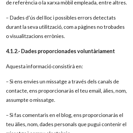
de referència o la xarxa mòbil empleada, entre altres.
– Dades d’ús del lloc i possibles errors detectats
durant la seva utilització, com a pàgines no trobades
o visualitzacions errònies.
4.1.2.- Dades proporcionades voluntàriament
Aquesta informació consistirà en:
– Si ens envies un missatge a través dels canals de
contacte, ens proporcionaràs el teu email, àlies, nom,
assumpte o missatge.
– Si fas comentaris en el blog, ens proporcionaràs el
teu àlies, nom, dades personals que pugui contenir el