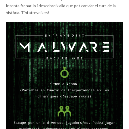
Intenta frenar-lo i descobreix allò que pot canviar el curs de la
història. T'hi atreveixes?