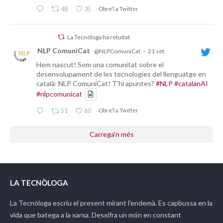
48
35
Obre'l a Twitter
La Tecnòloga ha retuitat
NLP ComuniCat
@NLPComuniCat
·
21 set.
Hem nascut! Som una comunitat sobre el
desenvolupament de les tecnologies del llenguatge en
català: NLP ComuniCat! T'hi apuntes?
#NLP
#catalanAI
#nlpcomunicat
51
60
Obre'l a Twitter
Carrega'n més
LA TECNÒLOGA
La Tecnòloga
escriu el present mirant l’endemà. Es capbussa en la
vida que batega a la xarxa. Desxifra un món en constant