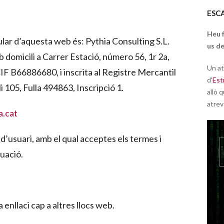
ESC
Heu 
ular d’aquesta web és: Pythia Consulting S.L.
us de
 domicili a Carrer Estació, número 56, 1r 2a,
Un at
F B66886680, i inscrita al Registre Mercantil
d'
Est
05, Fulla 494863, Inscripció 1.
allò q
atrev
a.cat
 d’usuari, amb el qual acceptes els termes i
uació.
enllaci cap a altres llocs web.