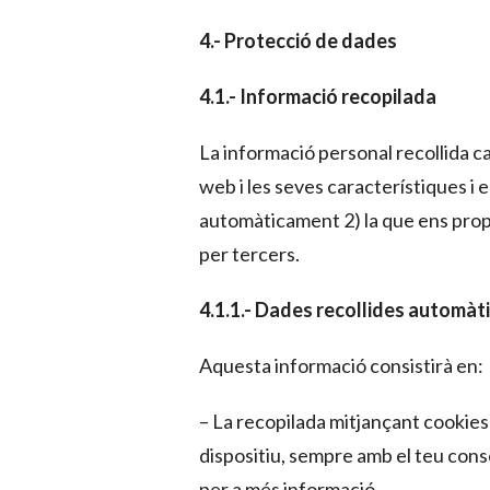
4.- Protecció de dades
4.1.- Informació recopilada
La informació personal recollida ca
web i les seves característiques i e
automàticament 2) la que ens prop
per tercers.
4.1.1.- Dades recollides automà
Aquesta informació consistirà en:
– La recopilada mitjançant cookie
dispositiu, sempre amb el teu cons
per a més informació.