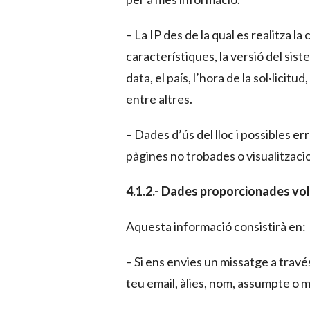
– La IP des de la qual es realitza la 
característiques, la versió del sist
data, el país, l’hora de la sol·licit
entre altres.
– Dades d’ús del lloc i possibles er
pàgines no trobades o visualitzaci
4.1.2.- Dades proporcionades vo
Aquesta informació consistirà en:
– Si ens envies un missatge a travé
teu email, àlies, nom, assumpte o 