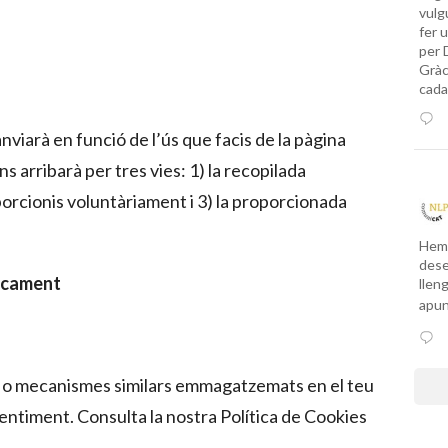
vulg
fer 
per 
Gràc
cada
nviarà en funció de l’ús que facis de la pàgina
ns arribarà per tres vies: 1) la recopilada
orcionis voluntàriament i 3) la proporcionada
Hem 
dese
ticament
llen
apu
s o mecanismes similars emmagatzemats en el teu
entiment. Consulta la nostra Política de Cookies