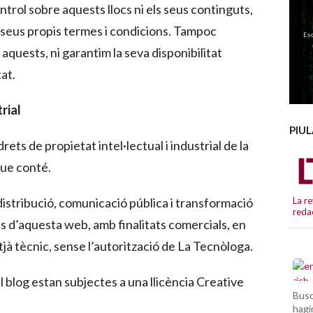
trol sobre aquests llocs ni els seus continguts,
s seus propis termes i condicions. Tampoc
quests, ni garantim la seva disponibilitat
tat.
trial
PIU
rets de propietat intel·lectual i industrial de la
que conté.
distribució, comunicació pública i transformació
La re
reda
uts d’aquesta web, amb finalitats comercials, en
tjà tècnic, sense l’autorització de La Tecnòloga.
l blog estan subjectes a una llicència Creative
Busc
hagi