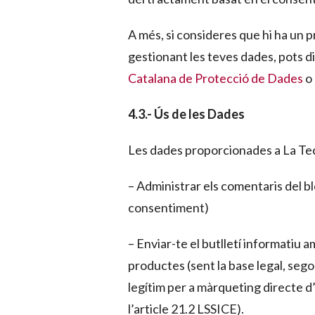
A més, si consideres que hi ha un 
gestionant les teves dades, pots dir
Catalana de Protecció de Dades
o 
4.3.- Ús de les Dades
Les dades proporcionades a La Tec
– Administrar els comentaris del blo
consentiment)
– Enviar-te el butlletí informatiu a
productes (sent la base legal, sego
legítim per a màrqueting directe d
l’article 21.2 LSSICE).