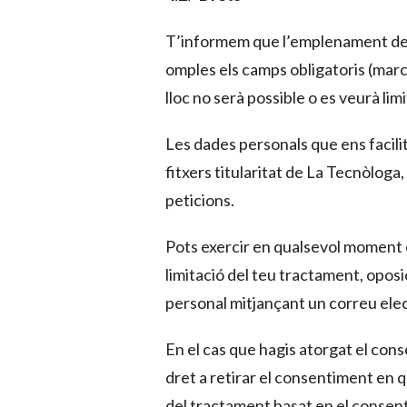
T’informem que l’emplenament dels 
omples els camps obligatoris (marc
lloc no serà possible o es veurà limi
Les dades personals que ens facilit
fitxers titularitat de La Tecnòloga,
peticions.
Pots exercir en qualsevol moment el
limitació del teu tractament, oposi
personal mitjançant un correu elec
En el cas que hagis atorgat el cons
dret a retirar el consentiment en q
del tractament basat en el consenti