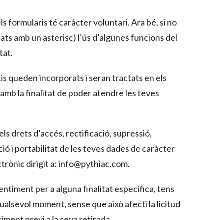
formularis té caràcter voluntari. Ara bé, si no
ats amb un asterisc) l’ús d’algunes funcions del
tat.
is queden incorporats i seran tractats en els
 amb la finalitat de poder atendre les teves
s drets d’accés, rectificació, supressió,
ció i portabilitat de les teves dades de caràcter
trònic dirigit a: info@pythiac.com.
entiment per a alguna finalitat específica, tens
ualsevol moment, sense que això afecti la licitud
ment previ a la seva retirada.