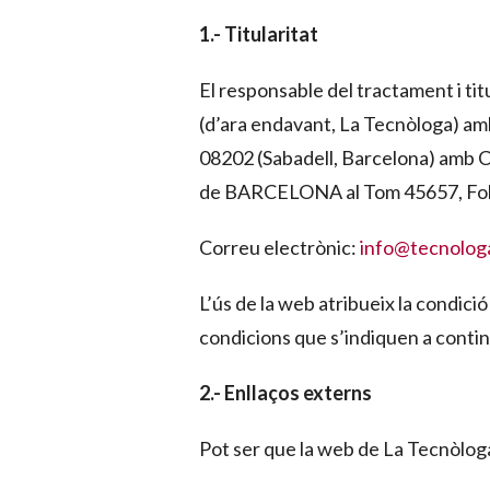
1.- Titularitat
El responsable del tractament i tit
(d’ara endavant, La Tecnòloga) amb
08202 (Sabadell, Barcelona) amb CI
de BARCELONA al Tom 45657, Foli 1
Correu electrònic:
info@tecnolog
L’ús de la web atribueix la condició
condicions que s’indiquen a contin
2.- Enllaços externs
Pot ser que la web de La Tecnòloga 