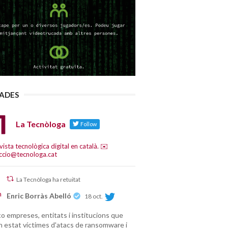
LADES
La Tecnòloga
Follow
vista tecnològica digital en català. ✉️
ccio@tecnologa.cat
La Tecnòloga ha retuitat
Enric Borràs Abelló
18 oct.
o empreses, entitats i institucions que
n estat víctimes d'atacs de ransomware i