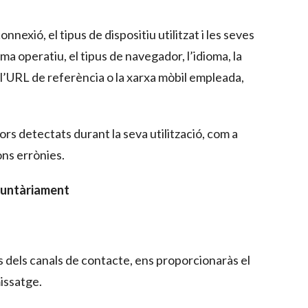
connexió, el tipus de dispositiu utilitzat i les seves
ema operatiu, el tipus de navegador, l’idioma, la
ud, l’URL de referència o la xarxa mòbil empleada,
rors detectats durant la seva utilització, com a
ons errònies.
luntàriament
s dels canals de contacte, ens proporcionaràs el
missatge.