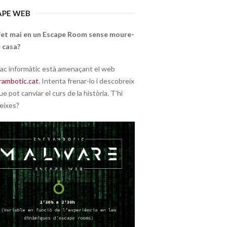
APE WEB
fet mai en un Escape Room sense moure-
 casa?
ac informàtic està amenaçant el web
rambotic.cat
. Intenta frenar-lo i descobreix
ue pot canviar el curs de la història. T'hi
eixes?