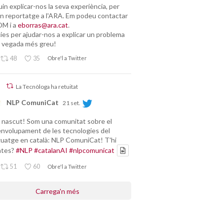
uin explicar-nos la seva experiència, per
un reportatge a l'ARA. Em podeu contactar
DM i a
eborras@ara.cat
.
ies per ajudar-nos a explicar un problema
 vegada més greu!
48
35
Obre'l a Twitter
La Tecnòloga ha retuitat
NLP ComuniCat
21 set.
nascut! Som una comunitat sobre el
nvolupament de les tecnologies del
guatge en català: NLP ComuniCat! T'hi
ntes?
#NLP
#catalanAI
#nlpcomunicat
51
60
Obre'l a Twitter
Carrega'n més