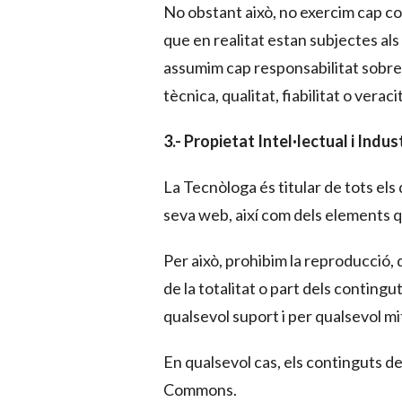
No obstant això, no exercim cap con
que en realitat estan subjectes al
assumim cap responsabilitat sobre a
tècnica, qualitat, fiabilitat o veraci
3.- Propietat Intel·lectual i Indus
La Tecnòloga és titular de tots els d
seva web, així com dels elements 
Per això, prohibim la reproducció, 
de la totalitat o part dels conting
qualsevol suport i per qualsevol mi
En qualsevol cas, els continguts de
Commons.