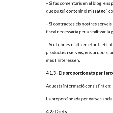
– Si fas comentaris en el blog, ens
que pugui contenir el missatge i co
– Si contractes els nostres servei
fiscal necessària per a realitzar la
– Si et dónes d’alta en el butlletí 
productes i serveis, ens proporcion
més t’interessen.
4.1.3.- Els proporcionats per terc
Aquesta informació consistirà en:
La proporcionada per xarxes socials
4.2.- Drets