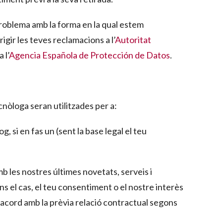
problema amb la forma en la qual estem
igir les teves reclamacions a l’
Autoritat
a l’
Agencia Española de Protección de Datos
.
nòloga seran utilitzades per a:
g, si en fas un (sent la base legal el teu
mb les nostres últimes novetats, serveis i
ns el cas, el teu consentiment o el nostre interès
’acord amb la prèvia relació contractual segons