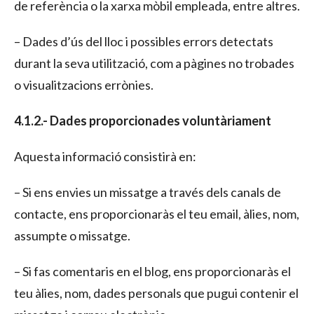
de referència o la xarxa mòbil empleada, entre altres.
– Dades d’ús del lloc i possibles errors detectats
durant la seva utilització, com a pàgines no trobades
o visualitzacions errònies.
4.1.2.- Dades proporcionades voluntàriament
Aquesta informació consistirà en:
– Si ens envies un missatge a través dels canals de
contacte, ens proporcionaràs el teu email, àlies, nom,
assumpte o missatge.
– Si fas comentaris en el blog, ens proporcionaràs el
teu àlies, nom, dades personals que pugui contenir el