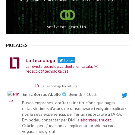
PIULADES
La Tecnòloga
Follow
La revista tecnològica digital en català. ✉️
redaccio@tecnologa.cat
La Tecnòloga ha retuitat
Enric Borràs Abelló
@enricb
·
18 oct.
Busco empreses, entitats i institucions que hagin
estat víctimes d'atacs de ransomware i vulguin explicar-
nos la seva experiència, per fer un reportatge a l'ARA.
Em podeu contactar per DM i a
eborras@ara.cat
.
Gràcies per ajudar-nos a explicar un problema cada
vegada més greu!