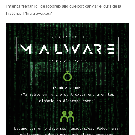
Intenta frenar-lo i descobreix allò que pot canviar el curs de la
història. T'hi atreveixes?