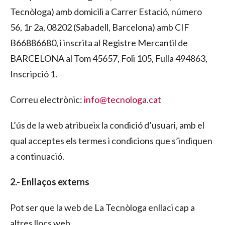
Tecnòloga) amb domicili a Carrer Estació, número
56, 1r 2a, 08202 (Sabadell, Barcelona) amb CIF
B66886680, i inscrita al Registre Mercantil de
BARCELONA al Tom 45657, Foli 105, Fulla 494863,
Inscripció 1.
Correu electrònic:
info@tecnologa.cat
L’ús de la web atribueix la condició d’usuari, amb el
qual acceptes els termes i condicions que s’indiquen
a continuació.
2.- Enllaços externs
Pot ser que la web de La Tecnòloga enllaci cap a
altres llocs web.