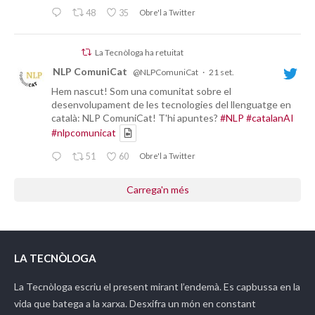
48
35
Obre'l a Twitter
La Tecnòloga ha retuitat
NLP ComuniCat
@NLPComuniCat
·
21 set.
Hem nascut! Som una comunitat sobre el
desenvolupament de les tecnologies del llenguatge en
català: NLP ComuniCat! T'hi apuntes?
#NLP
#catalanAI
#nlpcomunicat
51
60
Obre'l a Twitter
Carrega'n més
LA TECNÒLOGA
La Tecnòloga
escriu el present mirant l’endemà. Es capbussa en la
vida que batega a la xarxa. Desxifra un món en constant