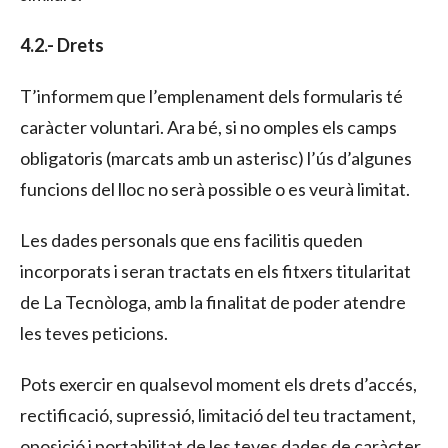
4.2.- Drets
T’informem que l’emplenament dels formularis té
caràcter voluntari. Ara bé, si no omples els camps
obligatoris (marcats amb un asterisc) l’ús d’algunes
funcions del lloc no serà possible o es veurà limitat.
Les dades personals que ens facilitis queden
incorporats i seran tractats en els fitxers titularitat
de La Tecnòloga, amb la finalitat de poder atendre
les teves peticions.
Pots exercir en qualsevol moment els drets d’accés,
rectificació, supressió, limitació del teu tractament,
oposició i portabilitat de les teves dades de caràcter