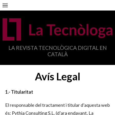
Anar
al
contingut
LA REVISTA TECNOLÒGICA DIGITAL EN
CATALÀ
Avís Legal
1.- Titularitat
El responsable del tractament i titular d’aquesta web
és: Pythia Consulting S.L. (d’ara endavant, La